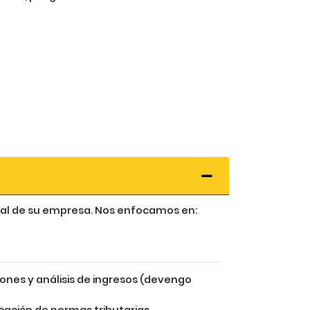
scal de su empresa. Nos enfocamos en:
iones y análisis de ingresos (devengo
cación de normas tributarias.